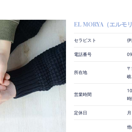
EL MORYA（エルモ
セラピスト
伊
電話番号
0
〒
所在地
岐
10
営業時間
時
定休日
月
他