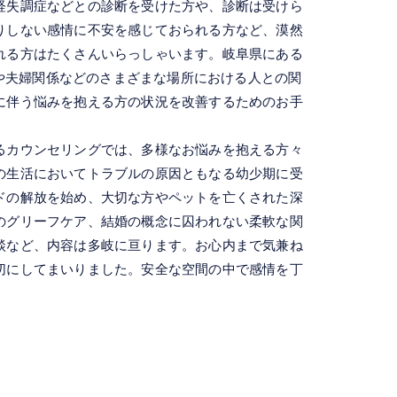
経失調症などとの診断を受けた方や、診断は受けら
りしない感情に不安を感じておられる方など、漠然
れる方はたくさんいらっしゃいます。岐阜県にある
関係や夫婦関係などのさまざまな場所における人との関
に伴う悩みを抱える方の状況を改善するためのお手
るカウンセリングでは、多様なお悩みを抱える方々
の生活においてトラブルの原因ともなる幼少期に受
ドの解放を始め、大切な方やペットを亡くされた深
のグリーフケア、結婚の概念に囚われない柔軟な関
談など、内容は多岐に亘ります。お心内まで気兼ね
切にしてまいりました。安全な空間の中で感情を丁