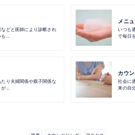
メニュ
害などと医師により診断され
いつも
いも…
で毎日
カウン
あたり夫婦関係や親子関係な
社会に
りが…
来の自