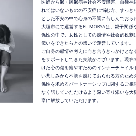
医師から鬱・躁鬱病や社会不安障害、自律神
れてはいないものの不安症に悩む方、すっき
とした不安の中で心身の不調に苦しんでおら
大垣市にて運営するEL MORYAは、親子
係性の中で、女性としての感情や社会的役割
伝いをできたらとの想いで運営しています。
ご自身の感情や考えに向き合うきっかけとな
をサポートしてきた実績がございます。現在
けた心の傷を癒やすためのインナーチャイル
い悲しみから不調を感じておられる方のため
係性を求めるパートナーシップに関するご相
なく話していただけるよう深い寄り添いを大
寧に解放していただけます。