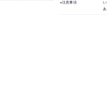
※注意事項
い
あ